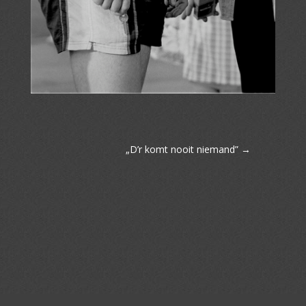
„D’r komt nooit niemand”
→