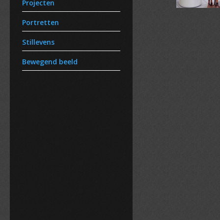
Projecten
Portretten
Stillevens
Bewegend beeld